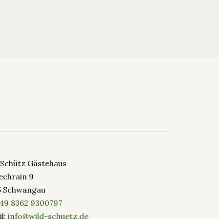
-Schütz Gästehaus
echrain 9
5 Schwangau
49 8362 9300797
l:
info@wild-schuetz.de