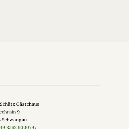
-Schütz Gästehaus
echrain 9
5 Schwangau
49 8362 9300797