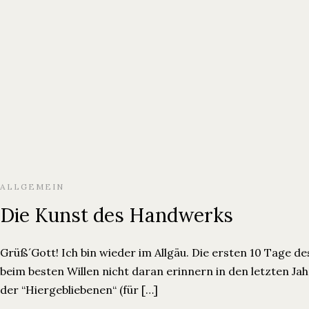
Ferienwohnungen
Über Uns
Blog
Ferienwohnungen
Über Uns
Blog
ALLGEMEIN
Die Kunst des Handwerks
Grüß´Gott! Ich bin wieder im Allgäu. Die ersten 10 Tage 
beim besten Willen nicht daran erinnern in den letzten Ja
der “Hiergebliebenen“ (für […]