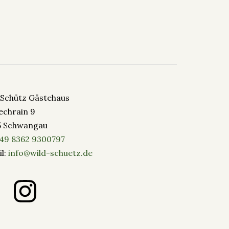
-Schütz Gästehaus
echrain 9
5 Schwangau
49 8362 9300797
l:
info@wild-schuetz.de