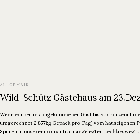
Ferienwohnungen
Über Uns
Blog
Ferienwohnungen
Über Uns
Blog
ALLGEMEIN
Wild-Schütz Gästehaus am 23.De
Wenn ein bei uns angekommener Gast bis vor kurzem für ei
umgerechnet 2,857kg Gepäck pro Tag) vom hauseigenen Par
Spuren in unserem romantisch angelegten Lechkiesweg. 