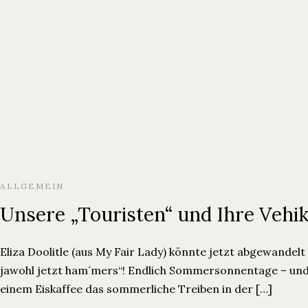
Ferienwohnungen
Über Uns
Blog
ALLGEMEIN
Unsere „Touristen“ und Ihre Vehik
Eliza Doolitle (aus My Fair Lady) könnte jetzt abgewandel
jawohl jetzt ham´mers“! Endlich Sommersonnentage – und 
einem Eiskaffee das sommerliche Treiben in der […]