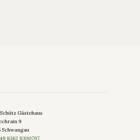
-Schütz Gästehaus
echrain 9
5 Schwangau
49 8362 9300797