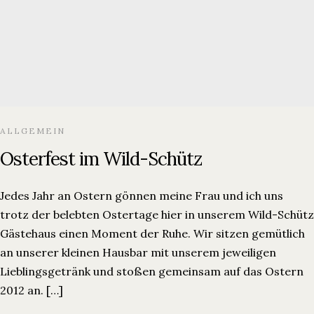
Kontakt
Wild-Schütz Gästehaus
Am Lechrain 9
87645 Schwangau
Tel.
+49 8362 9300797
E-Mail:
info@wild-schuetz.de
ALLGEMEIN
Osterfest im Wild-Schütz
Jedes Jahr an Ostern gönnen meine Frau und ich uns
trotz der belebten Ostertage hier in unserem Wild-Schütz
Gästehaus einen Moment der Ruhe. Wir sitzen gemütlich
an unserer kleinen Hausbar mit unserem jeweiligen
Lieblingsgetränk und stoßen gemeinsam auf das Ostern
2012 an. […]