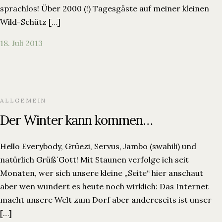
sprachlos! Über 2000 (!) Tagesgäste auf meiner kleinen
Kontakt
Wild-Schütz […]
Wild-Schütz Gästehaus
Am Lechrain 9
18. Juli 2013
87645 Schwangau
Tel.
+49 8362 9300797
E-Mail:
info@wild-schuetz.de
ALLGEMEIN
Der Winter kann kommen…
Hello Everybody, Grüezi, Servus, Jambo (swahili) und
natürlich Grüß´Gott! Mit Staunen verfolge ich seit
Monaten, wer sich unsere kleine „Seite“ hier anschaut
aber wen wundert es heute noch wirklich: Das Internet
macht unsere Welt zum Dorf aber andereseits ist unser
[…]