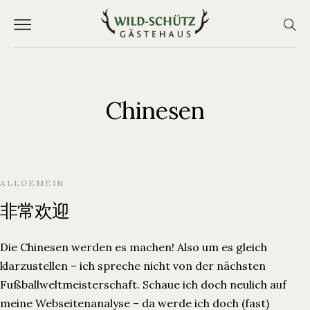
Chinesen
ALLGEMEIN
非常欢迎
Die Chinesen werden es machen! Also um es gleich
klarzustellen – ich spreche nicht von der nächsten
Start
Ferienwohnungen
Fußballweltmeisterschaft. Schaue ich doch neulich auf
Über Uns
meine Webseitenanalyse – da werde ich doch (fast)
Blog