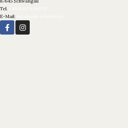
87645 Schwangau
Tel.
+49 8362 9300797
E-Mail:
info@wild-schuetz.de